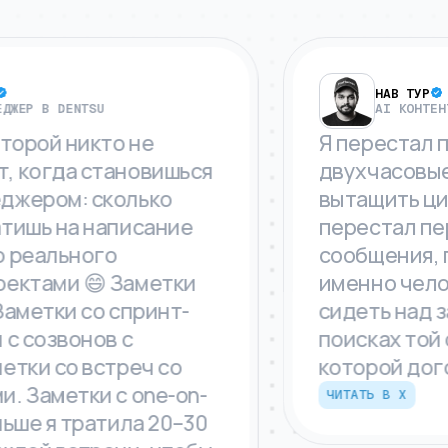
НАВ ТУР
Р В DENTSU
AI КОНТЕНТ КР
рой никто не
Я перестал пер
огда становишься
двухчасовые по
ром: сколько
вытащить цитат
шь на написание
перестал пере
еального
сообщения, пыт
тами 😄 Заметки
именно человек
етки со спринт-
сидеть над зап
созвонов с
поисках той са
и со встреч со
которой догово
аметки с one-on-
ЧИТАТЬ В X
е я тратила 20–30