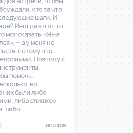
ой встречи, чтобы
уждали, кто за что
едующие шаги. И
? Иногда я что-то
ог сказать: «Я на
, — а у меня не
тв, потому что
олными. Поэтому я
струменты,
 помочь.
олько, но
их были либо
, либо слишком
либо…
26/3/2026